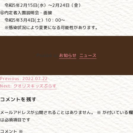
令和5年2月15日(水）～2月24日（金）
⑥内定者入園説明会・面接
令和5年3月4日(土）10：00～
※感染状況により変更になる可能性があります。
Posted in
お知らせ
,
ニュース
Previous:
2022.07.22
投
Next:
クオリスキッズぷらす
稿
コメントを残す
ナ
メールアドレスが公開されることはありません。
※
が付いている欄
ビ
は必須項目です
ゲ
コメント
※