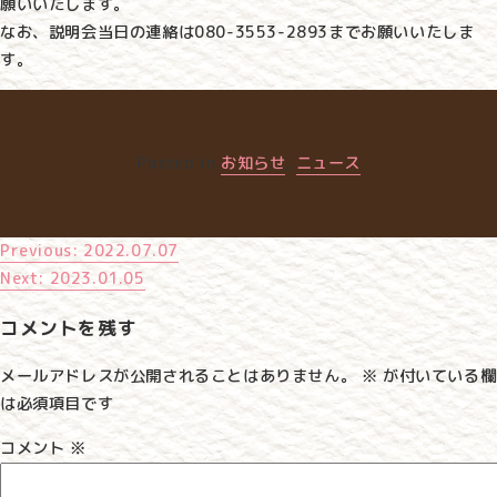
願いいたします。
なお、説明会当日の連絡は080-3553-2893までお願いいたしま
す。
Posted in
お知らせ
,
ニュース
Previous:
2022.07.07
投
Next:
2023.01.05
稿
コメントを残す
ナ
メールアドレスが公開されることはありません。
※
が付いている欄
ビ
は必須項目です
ゲ
コメント
※
ー