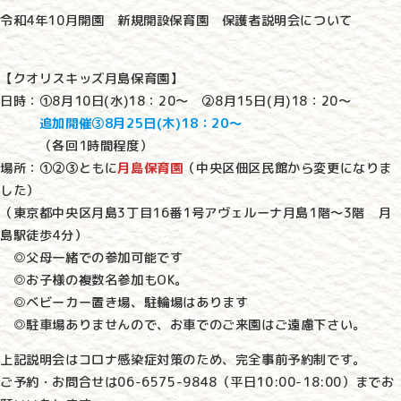
令和4年10月開園 新規開設保育園 保護者説明会について
【クオリスキッズ月島保育園】
日時：①8月10日(水)18：20～ ②8月15日(月)18：20～
追加開催③8月25日(木)18：20～
（各回1時間程度）
場所：①②③ともに
月島保育園
（中央区佃区民館から変更になりま
した）
（東京都中央区月島3丁目16番1号アヴェルーナ月島1階～3階 月
島駅徒歩4分）
◎父母一緒での参加可能です
◎お子様の複数名参加もOK。
◎ベビーカー置き場、駐輪場はあります
◎駐車場ありませんので、お車でのご来園はご遠慮下さい。
上記説明会はコロナ感染症対策のため、完全事前予約制です。
ご予約・お問合せは06-6575-9848（平日10:00-18:00）までお