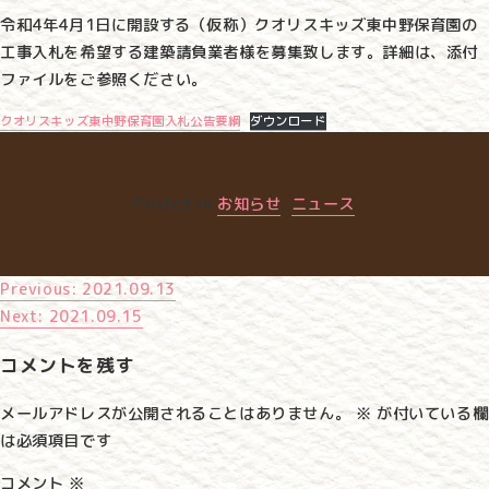
令和4年4月1日に開設する（仮称）クオリスキッズ東中野保育園の
工事入札を希望する建築請負業者様を募集致します。詳細は、添付
ファイルをご参照ください。
クオリスキッズ東中野保育園入札公告要綱
ダウンロード
Posted in
お知らせ
,
ニュース
Previous:
2021.09.13
投
Next:
2021.09.15
稿
コメントを残す
ナ
メールアドレスが公開されることはありません。
※
が付いている欄
ビ
は必須項目です
ゲ
コメント
※