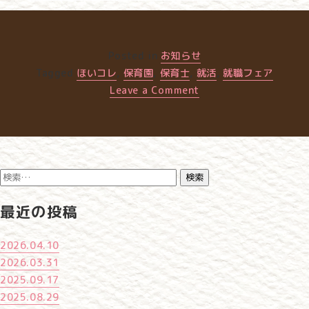
Posted in
お知らせ
Tagged
ほいコレ
,
保育園
,
保育士
,
就活
,
就職フェア
on
Leave a Comment
2026.04.10
検
索:
最近の投稿
2026.04.10
2026.03.31
2025.09.17
2025.08.29