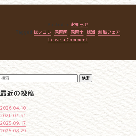
Posted in
お知らせ
Tagged
ほいコレ
,
保育園
,
保育士
,
就活
,
就職フェア
on
Leave a Comment
2026.04.10
検
索:
最近の投稿
2026.04.10
2026.03.31
2025.09.17
2025.08.29