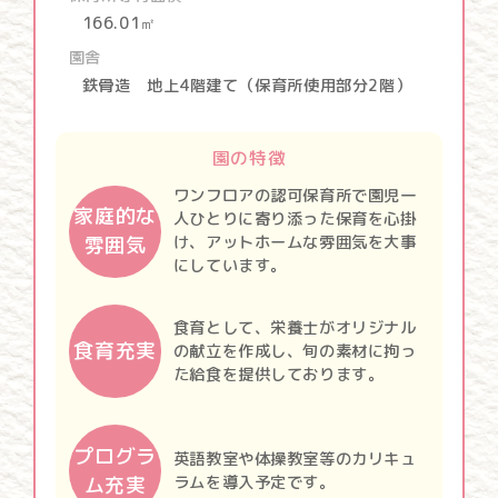
166.01㎡
園舎
鉄骨造 地上4階建て（保育所使用部分2階）
園の特徴
ワンフロアの認可保育所で園児一
家庭的な
人ひとりに寄り添った保育を心掛
雰囲気
け、アットホームな雰囲気を大事
にしています。
食育として、栄養士がオリジナル
食育充実
の献立を作成し、旬の素材に拘っ
た給食を提供しております。
プログラ
英語教室や体操教室等のカリキュ
ム充実
ラムを導入予定です。