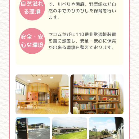
自然溢れ
で、川べりや園庭、野菜畑など自
る環境
然の中でのびのびした保育を行い
ます。
セコム並びに110番非常通報装置
安全・安
を園に設置し、安全・安心に保育
心な環境
が出来る環境を整えております。