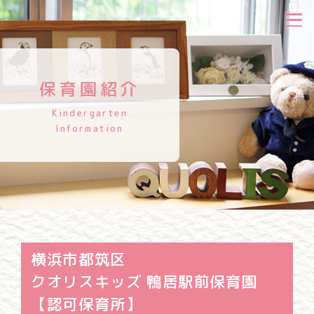
保育園紹介
Kindergarten
Information
横浜市都筑区
クオリスキッズ 鴨居駅前保育園
【認可保育所】