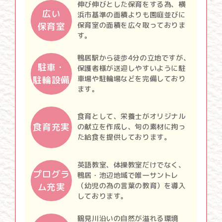
伸び伸びとした保育をする為、横
広い
浜市基準の面積よりも園庭並びに
保育室
保育室の面積を広々取っておりま
す。
鴨居駅から徒歩4分の立地ですが、
駐車・
保護者様が送迎しやすいように駐
駐輪設備
車場や駐輪場などを完備しており
ます。
食育として、栄養士がオリジナル
食育充実
の献立を作成し、旬の素材に拘っ
た給食を提供しております。
英語教室、体操教室だけでなく、
プログラ
鴨居・池辺地域で唯一サントレ
ム充実
（幼児の為の言葉の教育）を導入
しております。
鶴見川沿いの自然が溢れる環境